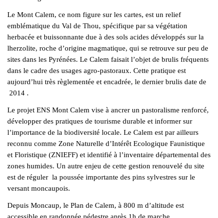
Le Mont Calem, ce nom figure sur les cartes, est un relief
emblématique du Val de Thou, spécifique par sa végétation
herbacée et buissonnante due à des sols acides développés sur la
lherzolite, roche d’origine magmatique, qui se retrouve sur peu de
sites dans les Pyrénées. Le Calem faisait l’objet de brulis fréquents
dans le cadre des usages agro-pastoraux. Cette pratique est
aujourd’hui très règlementée et encadrée, le dernier brulis date de
2014 .
Le projet ENS Mont Calem vise à ancrer un pastoralisme renforcé,
développer des pratiques de tourisme durable et informer sur
l’importance de la biodiversité locale. Le Calem est par ailleurs
reconnu comme Zone Naturelle d’Intérêt Ecologique Faunistique
et Floristique (ZNIEFF) et identifié à l’inventaire départemental des
zones humides. Un autre enjeu de cette gestion renouvelé du site
est de réguler la poussée importante des pins sylvestres sur le
versant moncaupois.
Depuis Moncaup, le Plan de Calem, à 800 m d’altitude est
accessible en randonnée pédestre après 1h de marche.