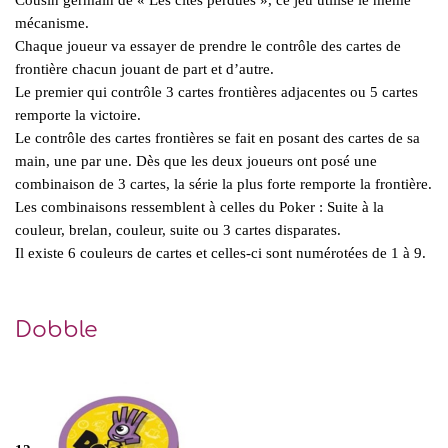
mécanisme.
Chaque joueur va essayer de prendre le contrôle des cartes de
frontière chacun jouant de part et d’autre.
Le premier qui contrôle 3 cartes frontières adjacentes ou 5 cartes
remporte la victoire.
Le contrôle des cartes frontières se fait en posant des cartes de sa
main, une par une. Dès que les deux joueurs ont posé une
combinaison de 3 cartes, la série la plus forte remporte la frontière.
Les combinaisons ressemblent à celles du Poker : Suite à la
couleur, brelan, couleur, suite ou 3 cartes disparates.
Il existe 6 couleurs de cartes et celles-ci sont numérotées de 1 à 9.
Dobble