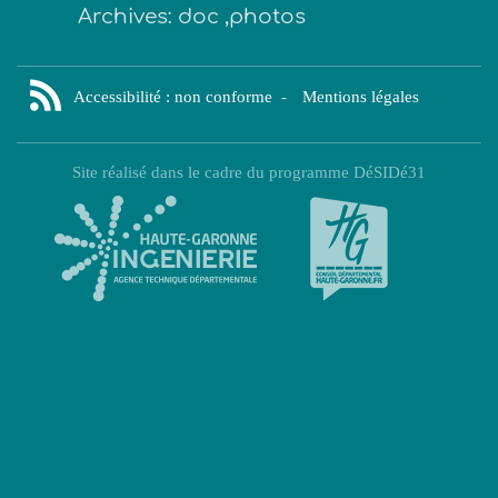
Archives: doc ,photos
Accessibilité : non conforme
-
Mentions légales
Site réalisé dans le cadre du programme DéSIDé31