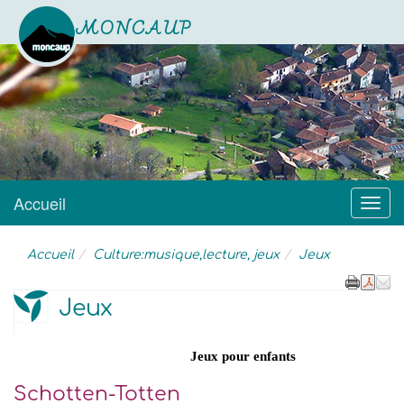
MONCAUP
Site officiel
Accueil
Menu
Accueil
Culture:musique,lecture, jeux
Jeux
Jeux
Jeux pour enfants
Schotten-Totten