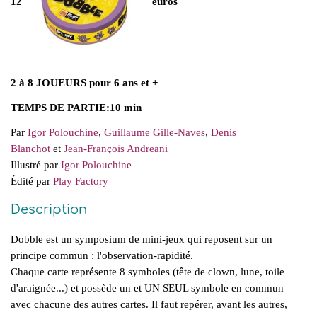
12
euros
2 à 8
JOUEURS pour
6 ans et +
TEMPS DE PARTIE:
10 min
Par
Igor Polouchine
,
Guillaume Gille-Naves
,
Denis
Blanchot
et
Jean-François Andreani
Illustré par
Igor Polouchine
Édité par
Play Factory
Description
Dobble est un symposium de mini-jeux qui reposent sur un
principe commun : l'observation-rapidité.
Chaque carte représente 8 symboles (tête de clown, lune, toile
d'araignée...) et possède un et UN SEUL symbole en commun
avec chacune des autres cartes. Il faut repérer, avant les autres,