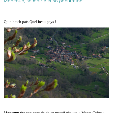
Moncaup, sa mairie et sa population.
Quin betch païs Quel beau pays !
Moncaup
tire son nom de de ce massif chauve « Monte Calvo »