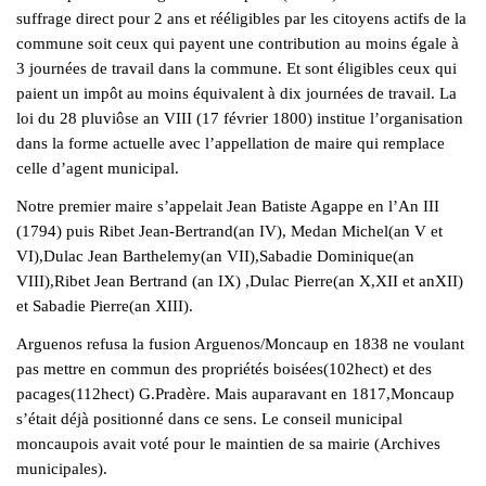
suffrage direct pour 2 ans et rééligibles par les citoyens actifs de la
commune soit ceux qui payent une contribution au moins égale à
3 journées de travail dans la commune. Et sont éligibles ceux qui
paient un impôt au moins équivalent à dix journées de travail. La
loi du 28 pluviôse an VIII (17 février 1800) institue l’organisation
dans la forme actuelle avec l’appellation de maire qui remplace
celle d’agent municipal.
Notre premier maire s’appelait Jean Batiste Agappe en l’An III
(1794) puis Ribet Jean-Bertrand(an IV), Medan Michel(an V et
VI),Dulac Jean Barthelemy(an VII),Sabadie Dominique(an
VIII),Ribet Jean Bertrand (an IX) ,Dulac Pierre(an X,XII et anXII)
et Sabadie Pierre(an XIII).
Arguenos refusa la fusion Arguenos/Moncaup en 1838 ne voulant
pas mettre en commun des propriétés boisées(102hect) et des
pacages(112hect) G.Pradère. Mais auparavant en 1817,Moncaup
s’était déjà positionné dans ce sens. Le conseil municipal
moncaupois avait voté pour le maintien de sa mairie (Archives
municipales).