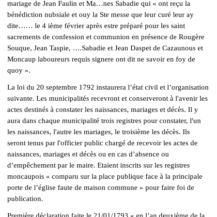
mariage de Jean Faulin et Ma…nes Sabadie qui « ont reçu la
bénédiction nubsiale et ouy la Ste messe que leur curé leur ay
dite…… le 4 ième février après estre préparé pour les saint
sacrements de confession et communion en présence de Rougère
Souque, Jean Taspie, ….Sabadie et Jean Daspet de Cazaunous et
Moncaup laboureurs requis signere ont dit ne savoir en foy de
quoy ».
La loi du 20 septembre 1792 instaurera l’état civil et l’organisation
suivante. Les municipalités recevront et conserveront à l'avenir les
actes destinés à constater les naissances, mariages et décès. Il y
aura dans chaque municipalité trois registres pour constater, l'un
les naissances, l'autre les mariages, le troisième les décès. Ils
seront tenus par l'officier public chargé de recevoir les actes de
naissances, mariages et décès ou en cas d’absence ou
d’empêchement par le maire. Etaient inscrits sur les registres
moncaupois « comparu sur la place publique face à la principale
porte de l’église faute de maison commune » pour faire foi de
publication.
Première déclaration faite le 21/01/1793 « en l’an deuxième de la