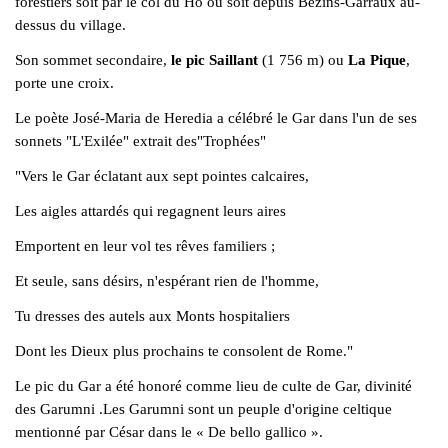
forestiers soit par le col du Hô ou soit depuis Bezins-Garraux au-
dessus du village.
Son sommet secondaire,
le pic Saillant
(1 756 m) ou
La Pique
,
porte une croix.
Le poète José-Maria de Heredia a célébré le Gar dans l'un de ses
sonnets "L'Exilée" extrait des"Trophées"
"Vers le Gar éclatant aux sept pointes calcaires,
Les aigles attardés qui regagnent leurs aires
Emportent en leur vol tes rêves familiers ;
Et seule, sans désirs, n'espérant rien de l'homme,
Tu dresses des autels aux Monts hospitaliers
Dont les Dieux plus prochains te consolent de Rome."
Le pic du Gar a été honoré comme lieu de culte de Gar, divinité
des Garumni .Les Garumni sont un peuple d'origine celtique
mentionné par César dans le « De bello gallico ».