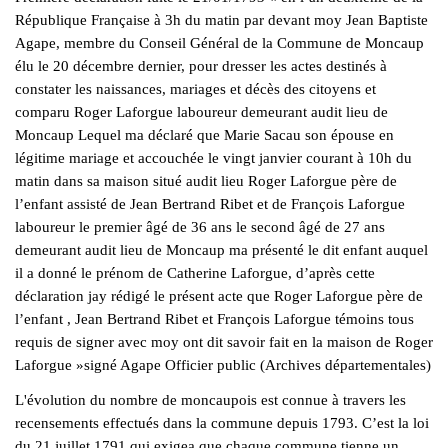
République Française à 3h du matin par devant moy Jean Baptiste
Agape, membre du Conseil Général de la Commune de Moncaup
élu le 20 décembre dernier, pour dresser les actes destinés à
constater les naissances, mariages et décès des citoyens et
comparu Roger Laforgue laboureur demeurant audit lieu de
Moncaup Lequel ma déclaré que Marie Sacau son épouse en
légitime mariage et accouchée le vingt janvier courant à 10h du
matin dans sa maison situé audit lieu Roger Laforgue père de
l’enfant assisté de Jean Bertrand Ribet et de François Laforgue
laboureur le premier âgé de 36 ans le second âgé de 27 ans
demeurant audit lieu de Moncaup ma présenté le dit enfant auquel
il a donné le prénom de Catherine Laforgue, d’après cette
déclaration jay rédigé le présent acte que Roger Laforgue père de
l’enfant , Jean Bertrand Ribet et François Laforgue témoins tous
requis de signer avec moy ont dit savoir fait en la maison de Roger
Laforgue »signé Agape Officier public (Archives départementales)
L'évolution du nombre de moncaupois est connue à travers les
recensements effectués dans la commune depuis 1793. C’est la loi
du 21 juillet 1791 qui exigea que chaque commune tienne un