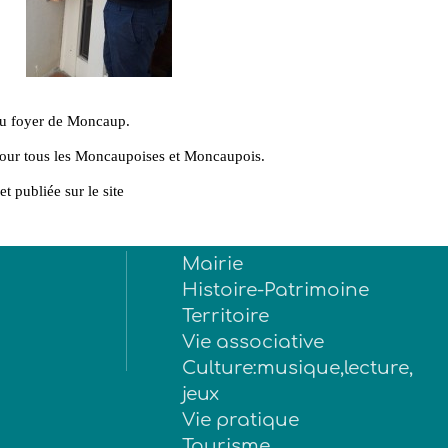
du foyer de Moncaup.
 tous les Moncaupoises et Moncaupois.
publiée sur le site
Mairie
Histoire-Patrimoine
Territoire
Vie associative
Culture:musique,lecture,
jeux
Vie pratique
Tourisme