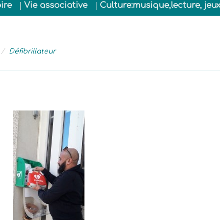
oire
Vie associative
Culture:musique,lecture, jeu
Défibrillateur