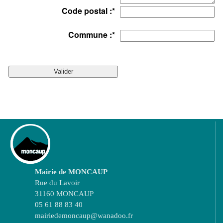
Code postal :
*
Commune :
*
Mairie de MONCAUP
Rue du Lavoir
31160 MONCAUP
05 61 88 83 40
mairiedemoncaup@wanadoo.fr